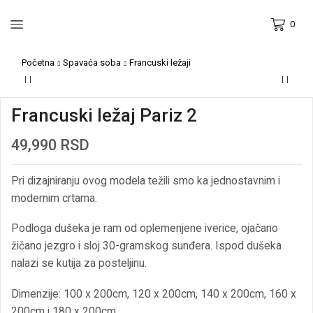
0
Početna
Spavaća soba
Francuski ležaji
Francuski ležaj Pariz 2
49,990
RSD
Pri dizajniranju ovog modela težili smo ka jednostavnim i
modernim crtama.
Podloga dušeka je ram od oplemenjene iverice, ojačano
žičano jezgro i sloj 30-gramskog sunđera. Ispod dušeka
nalazi se kutija za posteljinu.
Dimenzije: 100 x 200cm, 120 x 200cm, 140 x 200cm, 160 x
200cm i 180 x 200cm