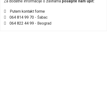
Za dodatne informacije o zalihama
pošaljite nam upit:
Putem kontakt forme
064 814 99 70
- Šabac
064 822 44 99
- Beograd