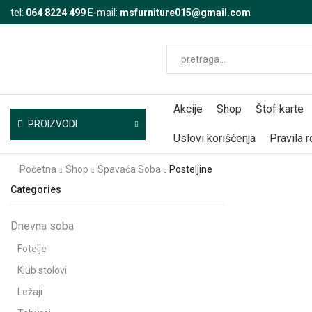
tel:
064 8224 499
E-mail:
msfurniture015@gmail.com
Akcije
Shop
Štof karte
PROIZVODI
Uslovi korišćenja
Pravila 
Početna
Shop
Spavaća Soba
Posteljine
Categories
Dnevna soba
Fotelje
Klub stolovi
Ležaji