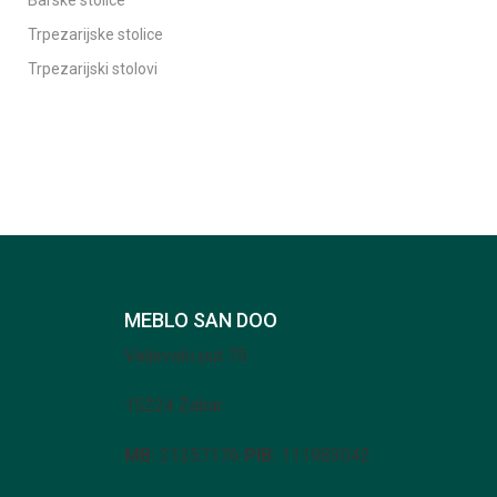
Barske stolice
Trpezarijske stolice
Trpezarijski stolovi
MEBLO SAN DOO
Valjevski put 75
15224 Žabar
MB:
21257176
PIB:
111983042