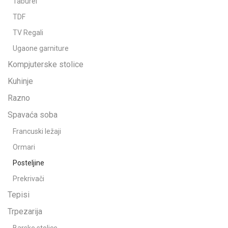
Taburei
TDF
TV Regali
Ugaone garniture
Kompjuterske stolice
Kuhinje
Razno
Spavaća soba
Francuski ležaji
Ormari
Posteljine
Prekrivači
Tepisi
Trpezarija