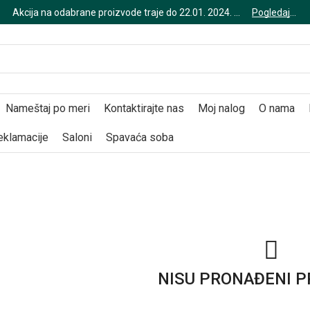
Akcija na odabrane proizvode traje do 22.01. 2024. god.
Pogledajte
Nameštaj po meri
Kontaktirajte nas
Moj nalog
O nama
reklamacije
Saloni
Spavaća soba
NISU PRONAĐENI P