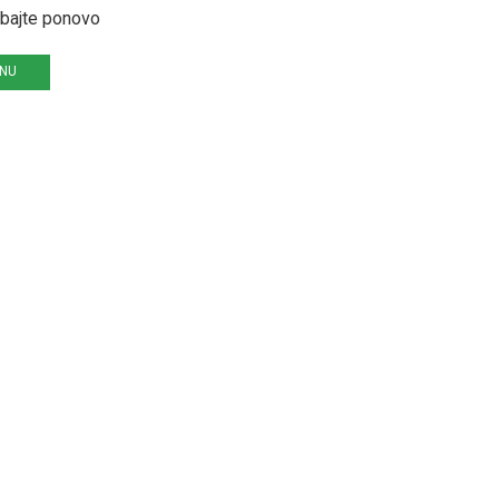
obajte ponovo
INU