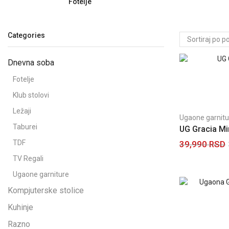
Fotelje
Categories
Dnevna soba
Fotelje
Klub stolovi
Ležaji
Ugaone garnitu
Taburei
UG Gracia Mi
TDF
39,990
RSD
TV Regali
Dodaj u korpu
Ugaone garniture
Kompjuterske stolice
Kuhinje
Razno