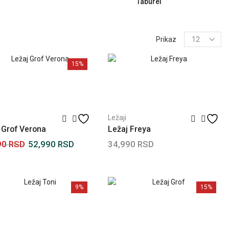
Taburei
Prikaz
15%
Ležaji
 Grof Verona
Ležaj Freya
90
RSD
52,990
RSD
34,990
RSD
 u korpu
Dodaj u korpu
9%
15%