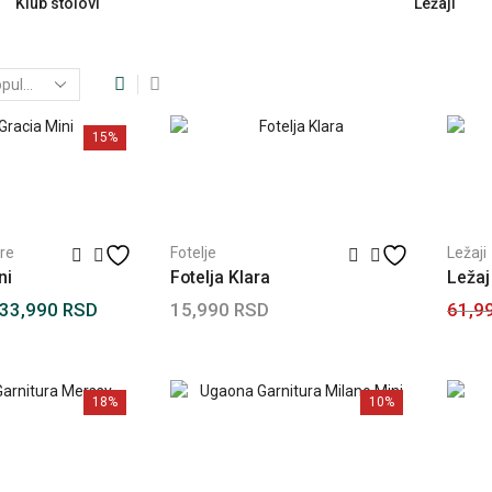
Klub stolovi
Ležaji
15%
re
Fotelje
Ležaji
ni
Fotelja Klara
Ležaj
33,990
RSD
15,990
RSD
61,9
Dodaj u korpu
Dodaj
18%
10%