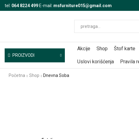
tel:
064 8224 499
E-mail:
msfurniture015@gmail.com
Akcije
Shop
Štof karte
PROIZVODI
Uslovi korišćenja
Pravila 
Početna
Shop
Dnevna Soba