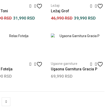
Ležaji
 Toni
Ležaj Grof
90
RSD
31,990
RSD
46,990
RSD
39,990
RSD
ajte još
Dodaj u korpu
e
Ugaone garniture
 Fotelja
Ugaona Garnitura Gracia P
90
RSD
69,990
RSD
 u korpu
Dodaj u korpu