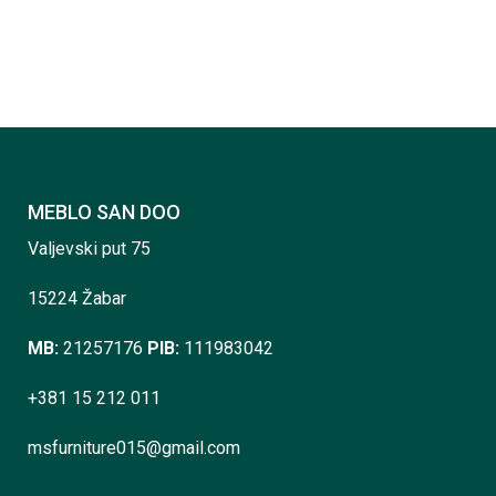
MEBLO SAN DOO
Valjevski put 75
15224 Žabar
MB:
21257176
PIB:
111983042
+381 15 212 011
msfurniture015@gmail.com