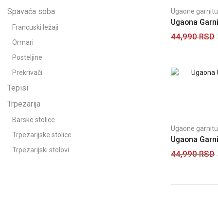
Spavaća soba
Ugaone garnitu
Ugaona Garn
Francuski ležaji
44,990
RSD
Ormari
Dodaj u korpu
Posteljine
Prekrivači
Tepisi
Trpezarija
Barske stolice
Ugaone garnitu
Trpezarijske stolice
Ugaona Garni
Trpezarijski stolovi
44,990
RSD
Dodaj u korpu