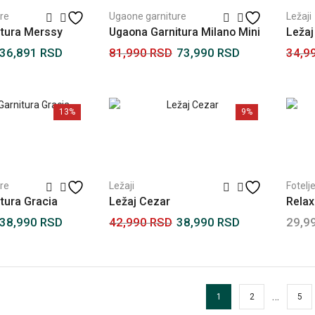
re
Ugaone garniture
Ležaji
itura Merssy
Ugaona Garnitura Milano Mini
Ležaj
36,891
RSD
81,990
RSD
73,990
RSD
34,9
Dodaj u korpu
Pročit
13%
9%
re
Ležaji
Fotelj
tura Gracia
Ležaj Cezar
Relax
38,990
RSD
42,990
RSD
38,990
RSD
29,9
Dodaj u korpu
Dodaj
…
1
2
5