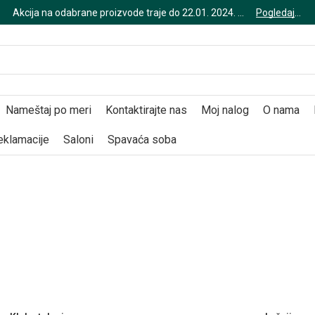
Akcija na odabrane proizvode traje do 22.01. 2024. god.
Pogledajte
Nameštaj po meri
Kontaktirajte nas
Moj nalog
O nama
reklamacije
Saloni
Spavaća soba