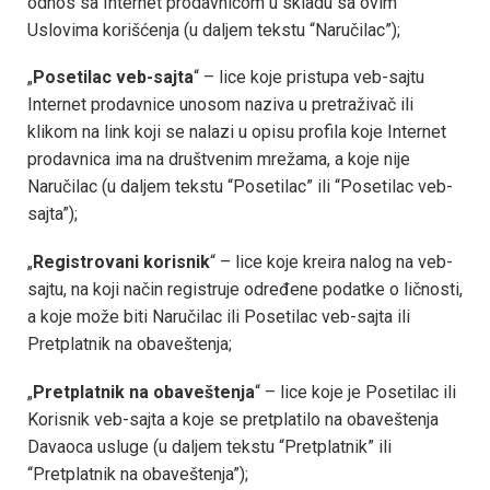
odnos sa Internet prodavnicom u skladu sa ovim
Uslovima korišćenja (u daljem tekstu “Naručilac”);
„
Posetilac veb-sajta
“ – lice koje pristupa veb-sajtu
Internet prodavnice unosom naziva u pretraživač ili
klikom na link koji se nalazi u opisu profila koje Internet
prodavnica ima na društvenim mrežama, a koje nije
Naručilac (u daljem tekstu “Posetilac” ili “Posetilac veb-
sajta”);
„
Registrovani korisnik
“ – lice koje kreira nalog na veb-
sajtu, na koji način registruje određene podatke o ličnosti,
a koje može biti Naručilac ili Posetilac veb-sajta ili
Pretplatnik na obaveštenja;
„
Pretplatnik na obaveštenja
“ – lice koje je Posetilac ili
Korisnik veb-sajta a koje se pretplatilo na obaveštenja
Davaoca usluge (u daljem tekstu “Pretplatnik” ili
“Pretplatnik na obaveštenja”);