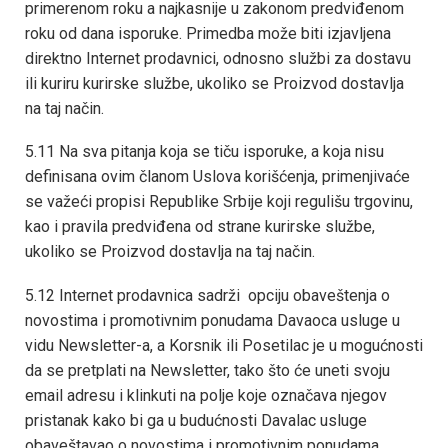
primerenom roku a najkasnije u zakonom predviđenom
roku od dana isporuke. Primedba može biti izjavljena
direktno Internet prodavnici, odnosno službi za dostavu
ili kuriru kurirske službe, ukoliko se Proizvod dostavlja
na taj način.
5.11 Na sva pitanja koja se tiču isporuke, a koja nisu
definisana ovim članom Uslova korišćenja, primenjivaće
se važeći propisi Republike Srbije koji regulišu trgovinu,
kao i pravila predviđena od strane kurirske službe,
ukoliko se Proizvod dostavlja na taj način.
5.12 Internet prodavnica sadrži opciju obaveštenja o
novostima i promotivnim ponudama Davaoca usluge u
vidu Newsletter-a, a Korsnik ili Posetilac je u mogućnosti
da se pretplati na Newsletter, tako što će uneti svoju
email adresu i klinkuti na polje koje označava njegov
pristanak kako bi ga u budućnosti Davalac usluge
obaveštavao o novostima i promotivnim ponudama.