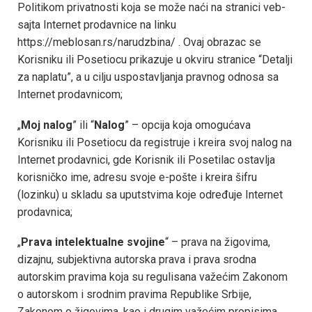
Politikom privatnosti koja se može naći na stranici veb-
sajta Internet prodavnice na linku
https://meblosan.rs/narudzbina/ . Ovaj obrazac se
Korisniku ili Posetiocu prikazuje u okviru stranice “Detalji
za naplatu”, a u cilju uspostavljanja pravnog odnosa sa
Internet prodavnicom;
„
Moj nalog
” ili “
Nalog
” – opcija koja omogućava
Korisniku ili Posetiocu da registruje i kreira svoj nalog na
Internet prodavnici, gde Korisnik ili Posetilac ostavlja
korisničko ime, adresu svoje e-pošte i kreira šifru
(lozinku) u skladu sa uputstvima koje određuje Internet
prodavnica;
„
Prava intelektualne svojine
“ – prava na žigovima,
dizajnu, subjektivna autorska prava i prava srodna
autorskim pravima koja su regulisana važećim Zakonom
o autorskom i srodnim pravima Republike Srbije,
Zakonom o žigovima, kao i drugim važećim propisima