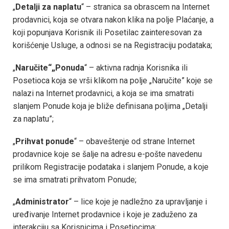
„
Detalji za naplatu
“ – stranica sa obrascem na Internet
prodavnici, koja se otvara nakon klika na polje Plaćanje, a
koji popunjava Korisnik ili Posetilac zainteresovan za
korišćenje Usluge, a odnosi se na Registraciju podataka;
„
Naručite“„Ponuda
“ – aktivna radnja Korisnika ili
Posetioca koja se vrši klikom na polje „Naručite” koje se
nalazi na Internet prodavnici, a koja se ima smatrati
slanjem Ponude koja je bliže definisana poljima „Detalji
za naplatu”;
„
Prihvat ponude
“ – obaveštenje od strane Internet
prodavnice koje se šalje na adresu e-pošte navedenu
prilikom Registracije podataka i slanjem Ponude, a koje
se ima smatrati prihvatom Ponude;
„
Administrator
“ – lice koje je nadležno za upravljanje i
uređivanje Internet prodavnice i koje je zaduženo za
interakciju sa Korisnicima i Posetiocima;