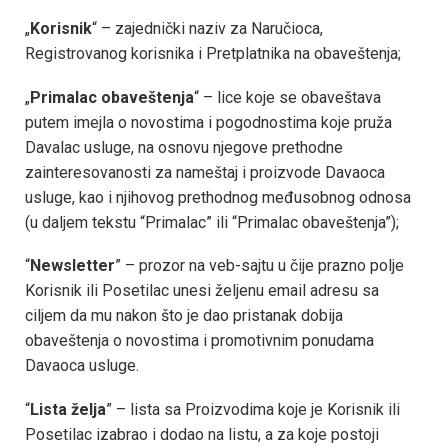
„
Korisnik
“ – zajednički naziv za Naručioca,
Registrovanog korisnika i Pretplatnika na obaveštenja;
„
Primalac obaveštenja
“ – lice koje se obaveštava
putem imejla o novostima i pogodnostima koje pruža
Davalac usluge, na osnovu njegove prethodne
zainteresovanosti za nameštaj i proizvode Davaoca
usluge, kao i njihovog prethodnog međusobnog odnosa
(u daljem tekstu “Primalac” ili “Primalac obaveštenja”);
“
Newsletter
” – prozor na veb-sajtu u čije prazno polje
Korisnik ili Posetilac unesi željenu email adresu sa
ciljem da mu nakon što je dao pristanak dobija
obaveštenja o novostima i promotivnim ponudama
Davaoca usluge.
“
Lista želja
” – lista sa Proizvodima koje je Korisnik ili
Posetilac izabrao i dodao na listu, a za koje postoji