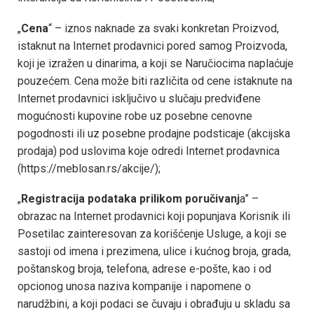
„
Cena
“ – iznos naknade za svaki konkretan Proizvod,
istaknut na Internet prodavnici pored samog Proizvoda,
koji je izražen u dinarima, a koji se Naručiocima naplaćuje
pouzećem. Cena može biti različita od cene istaknute na
Internet prodavnici isključivo u slučaju predviđene
mogućnosti kupovine robe uz posebne cenovne
pogodnosti ili uz posebne prodajne podsticaje (akcijska
prodaja) pod uslovima koje odredi Internet prodavnica
(https://meblosan.rs/akcije/);
„
Registracija podataka prilikom poručivanj
a” –
obrazac na Internet prodavnici koji popunjava Korisnik ili
Posetilac zainteresovan za korišćenje Usluge, a koji se
sastoji od imena i prezimena, ulice i kućnog broja, grada,
poštanskog broja, telefona, adrese e-pošte, kao i od
opcionog unosa naziva kompanije i napomene o
narudžbini, a koji podaci se čuvaju i obrađuju u skladu sa