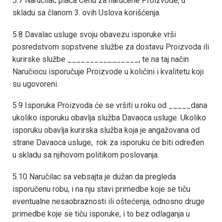
5.7 Naručilac plaća Cenu za naručene Proizvode, u
skladu sa članom 3. ovih Uslova korišćenja.
5.8 Davalac usluge svoju obavezu isporuke vrši
posredstvom sopstvene službe za dostavu Proizvoda ili
kurirske službe ________________, te na taj način
Naručiocu isporučuje Proizvode u količini i kvalitetu koji
su ugovoreni.
5.9 Isporuka Proizvoda će se vršiti u roku od _____dana
ukoliko isporuku obavlja služba Davaoca usluge. Ukoliko
isporuku obavlja kurirska služba koja je angažovana od
strane Davaoca usluge, rok za isporuku će biti određen
u skladu sa njihovom politikom poslovanja.
5.10 Naručilac sa vebsajta je dužan da pregleda
isporučenu robu, i na nju stavi primedbe koje se tiču
eventualne nesaobraznosti ili oštećenja, odnosno druge
primedbe koje se tiču isporuke, i to bez odlaganja u