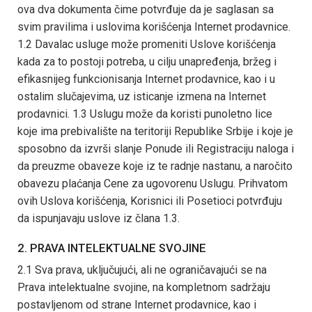
ova dva dokumenta čime potvrđuje da je saglasan sa
svim pravilima i uslovima korišćenja Internet prodavnice.
1.2 Davalac usluge može promeniti Uslove korišćenja
kada za to postoji potreba, u cilju unapređenja, bržeg i
efikasnijeg funkcionisanja Internet prodavnice, kao i u
ostalim slučajevima, uz isticanje izmena na Internet
prodavnici. 1.3 Uslugu može da koristi punoletno lice
koje ima prebivalište na teritoriji Republike Srbije i koje je
sposobno da izvrši slanje Ponude ili Registraciju naloga i
da preuzme obaveze koje iz te radnje nastanu, a naročito
obavezu plaćanja Cene za ugovorenu Uslugu. Prihvatom
ovih Uslova korišćenja, Korisnici ili Posetioci potvrđuju
da ispunjavaju uslove iz člana 1.3.
2. PRAVA INTELEKTUALNE SVOJINE
2.1 Sva prava, uključujući, ali ne ograničavajući se na
Prava intelektualne svojine, na kompletnom sadržaju
postavljenom od strane Internet prodavnice, kao i