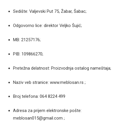
Sedište: Valjevski Put 75, Žabar, Šabac;
Odgovorno lice: direktor Veljko Šujić;
MB: 21257176;
PIB: 109866270;
Pretežna delatnost: Proizvodnja ostalog nameštaja;
Naziv veb stranice: www.meblosan.rs ;
Broj telefona: 064 8224 499
Adresa za prijem elektronske pošte:
meblosan015@gmail.com ;