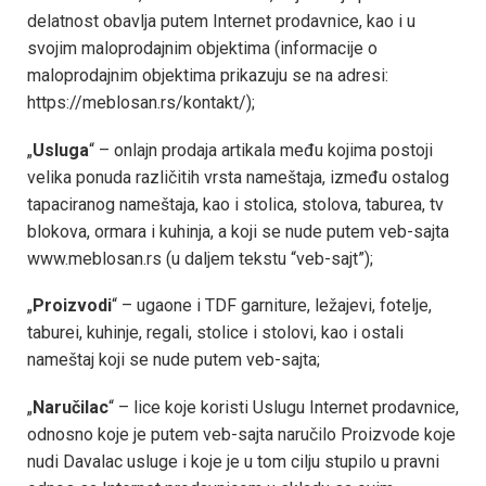
delatnost obavlja putem Internet prodavnice, kao i u
svojim maloprodajnim objektima (informacije o
maloprodajnim objektima prikazuju se na adresi:
https://meblosan.rs/kontakt/);
„
Usluga
“ – onlajn prodaja artikala među kojima postoji
velika ponuda različitih vrsta nameštaja, između ostalog
tapaciranog nameštaja, kao i stolica, stolova, taburea, tv
blokova, ormara i kuhinja, a koji se nude putem veb-sajta
www.meblosan.rs (u daljem tekstu “veb-sajt”);
„
Proizvodi
“ – ugaone i TDF garniture, ležajevi, fotelje,
taburei, kuhinje, regali, stolice i stolovi, kao i ostali
nameštaj koji se nude putem veb-sajta;
„
Naručilac
“ – lice koje koristi Uslugu Internet prodavnice,
odnosno koje je putem veb-sajta naručilo Proizvode koje
nudi Davalac usluge i koje je u tom cilju stupilo u pravni