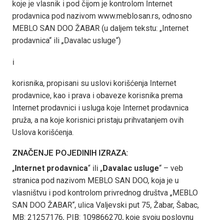
koje je vlasnik i pod čijom je kontrolom Internet
prodavnica pod nazivom www.meblosan.rs, odnosno
MEBLO SAN DOO ŽABAR (u daljem tekstu: „Internet
prodavnica“ ili „Davalac usluge“)
i
korisnika, propisani su uslovi korišćenja Internet
prodavnice, kao i prava i obaveze korisnika prema
Internet prodavnici i usluga koje Internet prodavnica
pruža, a na koje korisnici pristaju prihvatanjem ovih
Uslova korišćenja.
ZNAČENJE POJEDINIH IZRAZA:
„
Internet prodavnica
“ ili „
Davalac usluge
“ – veb
stranica pod nazivom MEBLO SAN DOO, koja je u
vlasništvu i pod kontrolom privrednog društva „MEBLO
SAN DOO ŽABAR“, ulica Valjevski put 75, Žabar, Šabac,
MB: 21257176, PIB: 109866270, koje svoju poslovnu