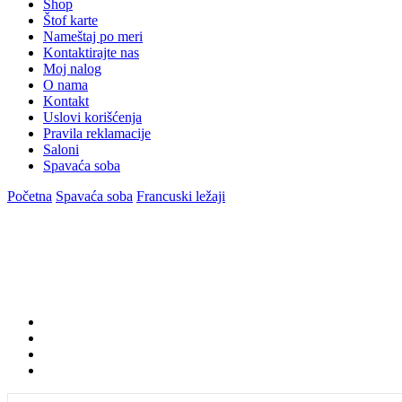
Shop
Štof karte
Nameštaj po meri
Kontaktirajte nas
Moj nalog
O nama
Kontakt
Uslovi korišćenja
Pravila reklamacije
Saloni
Spavaća soba
Početna
Spavaća soba
Francuski ležaji