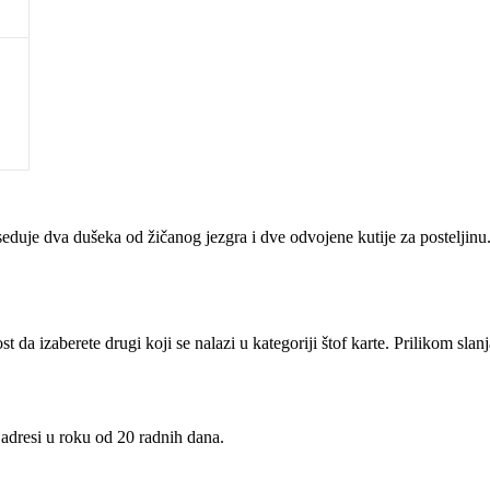
oseduje dva dušeka od žičanog jezgra i dve odvojene kutije za posteljin
da izaberete drugi koji se nalazi u kategoriji štof karte. Prilikom slanj
 adresi u roku od 20 radnih dana.