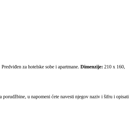
u. Predviđen za hotelske sobe i apartmane.
Dimenzije:
210 x 160,
a porudžbine, u napomeni ćete navesti njegov naziv i šifru i opisati