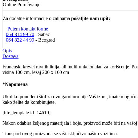
Online Poručivanje
Za dodatne informacije o zalihama
pošaljite nam upit:
Putem kontakt forme
064 814 99 70
- Šabac
064 822 44 99
- Beograd
Opis
Dostava
Francuski krevet ravnih linija, ali multifunkcionalan za korišćenje. P
visina 100 cm, ležaj 200 x 160 cm
*Napomena
Ukoliko ponuđeni štof za ovu garnituru nije Vaš izbor, imate mogućnost 
kako želite da kombinujete.
[hfe_template id=14619]
Nakon odabira željenog materijala i boje, proizvod može biti na vašoj
Transport ovog proizvoda se vrši isključivo našim vozilima.