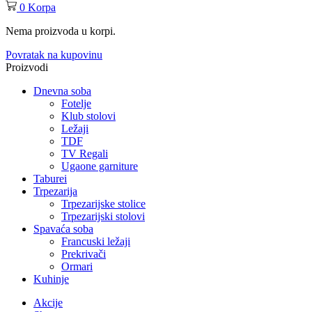
0
Korpa
Nema proizvoda u korpi.
Povratak na kupovinu
Proizvodi
Dnevna soba
Fotelje
Klub stolovi
Ležaji
TDF
TV Regali
Ugaone garniture
Taburei
Trpezarija
Trpezarijske stolice
Trpezarijski stolovi
Spavaća soba
Francuski ležaji
Prekrivači
Ormari
Kuhinje
Akcije