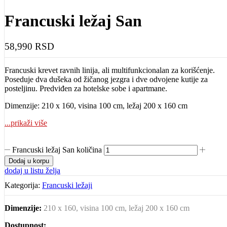
Francuski ležaj San
58,990
RSD
Francuski krevet ravnih linija, ali multifunkcionalan za korišćenje.
Poseduje dva dušeka od žičanog jezgra i dve odvojene kutije za
posteljinu. Predviđen za hotelske sobe i apartmane.
Dimenzije: 210 x 160, visina 100 cm, ležaj 200 x 160 cm
...prikaži više
Francuski ležaj San količina
Dodaj u korpu
dodaj u listu želja
Kategorija:
Francuski ležaji
Dimenzije:
210 x 160, visina 100 cm, ležaj 200 x 160 cm
Dostupnost: