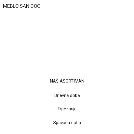
MEBLO SAN DOO
Valjevski put 75
15224 Žabar
MB:
21257176
PIB:
111983042
+381 15 212 011
msfurniture015@gmail.com
NAŠ ASORTIMAN
Dnevna soba
Trpezarija
Spavaća soba