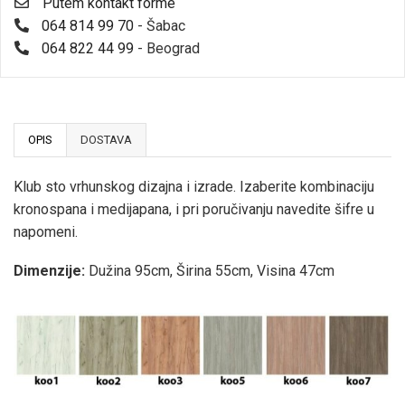
Putem kontakt forme
064 814 99 70
- Šabac
064 822 44 99
- Beograd
OPIS
DOSTAVA
Klub sto vrhunskog dizajna i izrade. Izaberite kombinaciju
kronospana i medijapana, i pri poručivanju navedite šifre u
napomeni.
Dimenzije:
Dužina 95cm, Širina 55cm, Visina 47cm