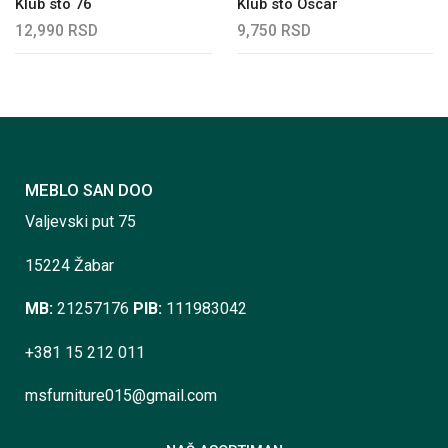
Klub sto 76
Klub sto Oscar
12,990
RSD
9,750
RSD
MEBLO SAN DOO
Valjevski put 75
15224 Žabar
MB:
21257176
PIB:
111983042
+381 15 212 011
msfurniture015@gmail.com