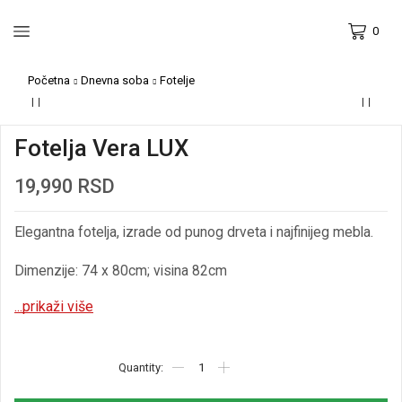
0
Početna
Dnevna soba
Fotelje
Fotelja Vera LUX
19,990
RSD
Elegantna fotelja, izrade od punog drveta i najfinijeg mebla.
Dimenzije: 74 x 80cm; visina 82cm
...prikaži više