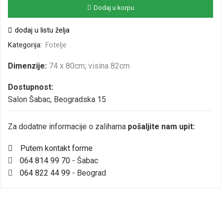
Dodaj u korpu
dodaj u listu želja
Kategorija:
Fotelje
Dimenzije:
74 x 80cm; visina 82cm
Dostupnost:
Salon Šabac, Beogradska 15
Za dodatne informacije o zalihama
pošaljite nam upit:
Putem kontakt forme
064 814 99 70
- Šabac
064 822 44 99
- Beograd